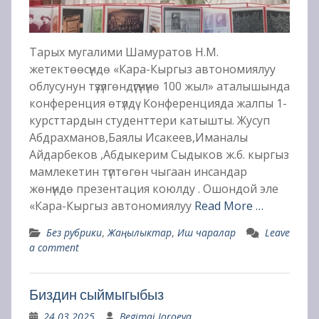
Тарых мугалими Шамуратов Н.М.
жетектөөсүндө «Кара-Кыргыз автономиялуу
облусунун түзүлгөндүгүнүнө 100 жыл» аталышында
конференция өтүлдү . Конференцияда жалпы 1-
курсттардын студенттери катышты. Жусуп
Абдрахманов,Баялы Исакеев,Иманалы
Айдарбеков ,Абдыкерим Сыдыков ж.б. кыргыз
мамлекетин түптөгөн чыгаан инсандар
жөнүндө презентация коюлду . Ошондой эле
«Кара-Кыргыз автономиялуу
Read More …
Без рубрики
,
Жаңылыктар
,
Иш чаралар
Leave
a comment
Биздин сыймыгыбыз
24.03.2025
Begimai Joroeva