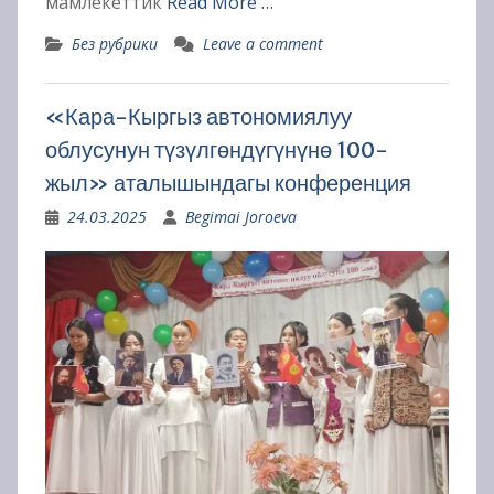
мамлекеттик
Read More …
Без рубрики
Leave a comment
«Кара-Кыргыз автономиялуу
облусунун түзүлгөндүгүнүнө 100-
жыл» аталышындагы конференция
24.03.2025
Begimai Joroeva