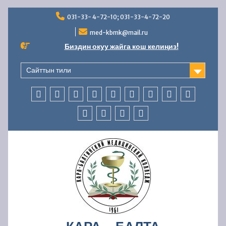
Skip
031-33- 4-72-10; 031-33-4-72-20
to
content
med-kbmk@mail.ru
Биздин окуу жайга кош келиңиз!
Сайттын тили
БАШКЫ
КОЛЛЕДЖ
АБИТУРИЕНТТЕРГЕ
СТУДЕНТТЕРГЕ
МАМЛЕКЕТТИК
ББСК
ЖАҢЫЛЫКТАР
AVN
БАЙЛАНЫ
БӨЛҮМ
ЖӨНҮНДӨ
АККРЕДИТАЦИЯ
БӨЛҮМҮ
ОКУУ
КАДРЛАР
ФИНАНСЫЛЫК-
КООПСУЗДУК
–
БӨЛҮМҮ
ЧАРБАЛЫК
УСУЛДУК
ИШМЕРДҮҮЛҮК
ИШ