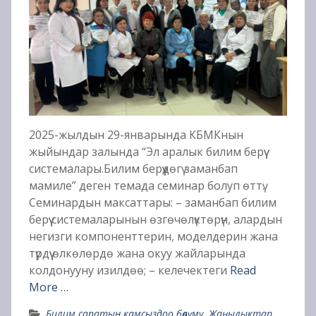
2025-жылдын 29-январында КБМКнын
жыйындар залында “Эл аралык билим берүү
системалары.Билим берүүдөгү заманбап
мамиле” деген темада семинар болуп өттү.
Семинардын максаттары: – заманбап билим
берүү системаларынын өзгөчөлүктөрүн, алардын
негизги компоненттерин, моделдерин жана
түрдүү өлкөлөрдө жана окуу жайларында
колдонууну изилдөө; – келечектеги
Read
More …
Билим сапатын камсыздоо бөлүмү
,
Жаңылыктар
,