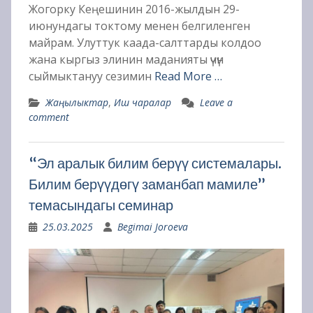
Жогорку Кеңешинин 2016-жылдын 29-
июнундагы токтому менен белгиленген
майрам. Улуттук каада-салттарды колдоо
жана кыргыз элинин маданияты үчүн
сыймыктануу сезимин
Read More …
Жаңылыктар
,
Иш чаралар
Leave a
comment
“Эл аралык билим берүү системалары.
Билим берүүдөгү заманбап мамиле”
темасындагы семинар
25.03.2025
Begimai Joroeva