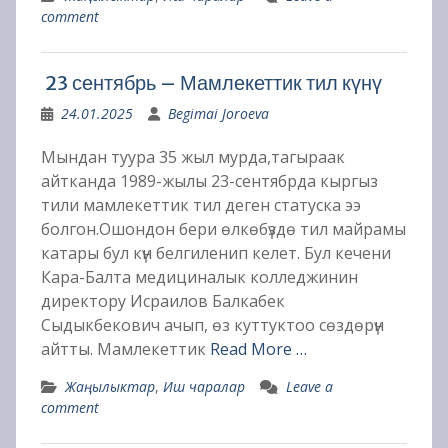
comment
23 сентябрь – Мамлекеттик тил күнү
24.01.2025
Begimai Joroeva
Мындан туура 35 жыл мурда,тагыраак
айтканда 1989-жылы 23-сентябрда кыргыз
тили мамлекеттик тил деген статуска ээ
болгон.Ошондон бери өлкөбүздө тил майрамы
катары бул күн белгиленип келет. Бул кечени
Кара-Балта медициналык колледжинин
директору Исраилов Балкабек
Сыдыкбекович ачып, өз куттуктоо сөздөрүн
айтты. Мамлекеттик
Read More …
Жаңылыктар
,
Иш чаралар
Leave a
comment