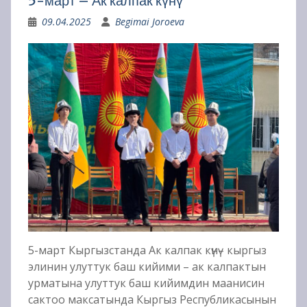
5-март – Ак калпак күнү
09.04.2025
Begimai Joroeva
5-март Кыргызстанда Ак калпак күнү– кыргыз
элинин улуттук баш кийими – ак калпактын
урматына улуттук баш кийимдин маанисин
сактоо максатында Кыргыз Республикасынын