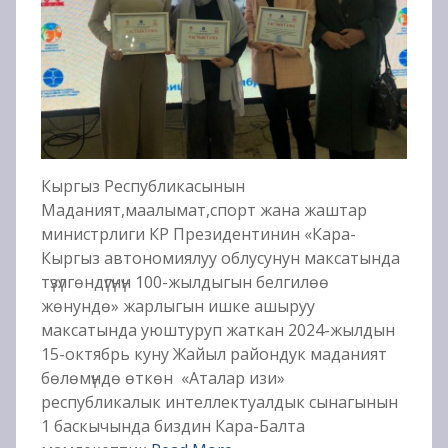
Кыргыз Республикасынын
Маданият,маалымат,спорт жана жаштар
министрлиги КР Президентинин «Кара-
Кыргыз автономиялуу облусунун максатында
түзүлгөндүгүнүн 100-жылдыгын белгилөө
жөнундө» жарлыгын ишке ашыруу
максатында уюштуруп жаткан 2024-жылдын
15-октябрь куну Жайыл райондук маданият
бөлөмүндө өткөн «Аталар изи»
республикалык интеллектуалдык сынагынын
1 баскычында биздин Кара-Балта