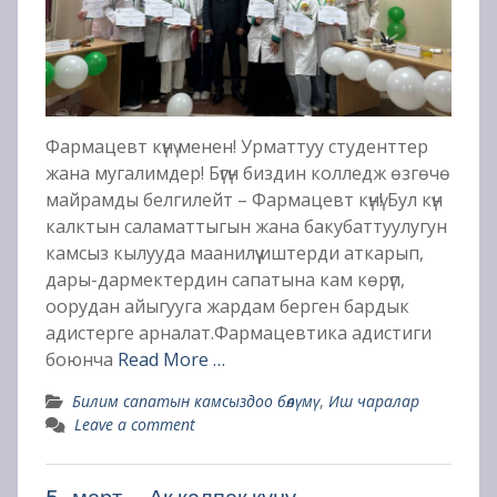
Фармацевт күнү менен! Урматтуу студенттер
жана мугалимдер! Бүгүн биздин колледж өзгөчө
майрамды белгилейт – Фармацевт күнү! Бул күн
калктын саламаттыгын жана бакубаттуулугун
камсыз кылууда маанилүү иштерди аткарып,
дары-дармектердин сапатына кам көрүп,
оорудан айыгууга жардам берген бардык
адистерге арналат.Фармацевтика адистиги
боюнча
Read More …
Билим сапатын камсыздоо бөлүмү
,
Иш чаралар
Leave a comment