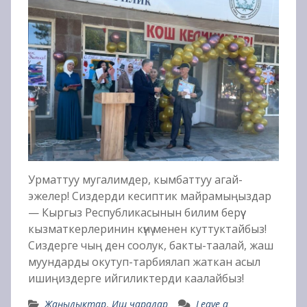
Урматтуу мугалимдер, кымбаттуу агай-
эжелер! Сиздерди кесиптик майрамыңыздар
— Кыргыз Республикасынын билим берүү
кызматкерлеринин күнү менен куттуктайбыз!
Сиздерге чың ден соолук, бакты-таалай, жаш
муундарды окутуп-тарбиялап жаткан асыл
ишиңиздерге ийгиликтерди каалайбыз!
Жаңылыктар
,
Иш чаралар
Leave a