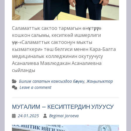
Саламаттык сактоо тармагын өнүктүрүүгө
кошкон салымы, кесипкөй ишмерлиги
үчүн-«Саламаттык сактоонун мыкты
кызматкери» төш белгиси менен Кара-Балта
медициналык колледжинин окутуучусу
Асаналиева Мавлюдакан Асаналиевна
сыйланды
Билим сапатын камсыздоо бөлүмү
,
Жаңылыктар
Leave a comment
МУГАЛИМ – КЕСИПТЕРДИН УЛУУСУ
24.01.2025
Begimai Joroeva