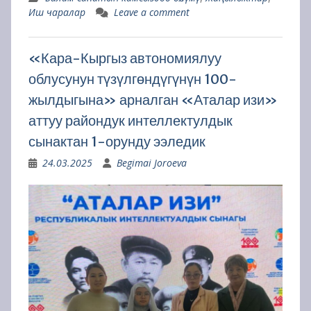
Иш чаралар
Leave a comment
«Кара-Кыргыз автономиялуу
облусунун түзүлгөндүгүнүн 100-
жылдыгына» арналган «Аталар изи»
аттуу райондук интеллектулдык
сынактан 1-орунду ээледик
24.03.2025
Begimai Joroeva