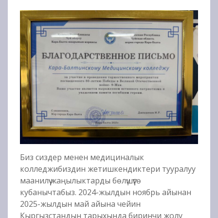
Биз сиздер менен медициналык
колледжибиздин жетишкендиктери тууралуу
маанилүү жаңылыктарды бөлүшүүгө
кубанычтабыз. 2024-жылдын ноябрь айынан
2025-жылдын май айына чейин
Кыргызстандын тарыхында биринчи жолу