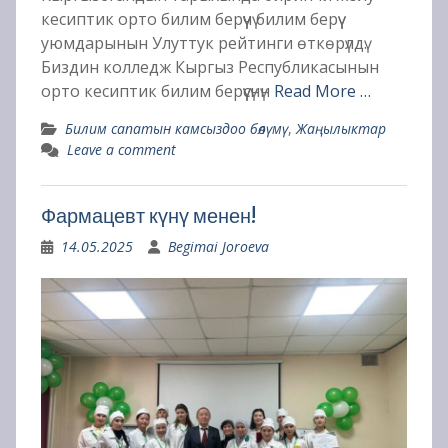
кесиптик орто билим берүүчү билим берүү
уюмдарынын Улуттук рейтинги өткөрүлдү.
Биздин колледж Кыргыз Республикасынын
орто кесиптик билим берүүсүнүн
Read More …
Билим сапатын камсыздоо бөлүмү
,
Жаңылыктар
Leave a comment
Фармацевт күнү менен!
14.05.2025
Begimai Joroeva