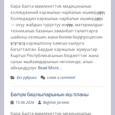
Кара-Балта мамлекеттик медициналык
колледжиний каржылык-чарбалык ишмердүүлүгү
Колледждин каржылык-чарбалык ишмердүүлүгү
— окуу жайдын туруктуу өнүгүүсүн, материалдык-
техникалык базанын заманбап талаптарга
шайкеш келишин жана билим берүү процессин
үзгүлтүксүз каржылоону камсыз кылууга
багытталган. Бардык каржылык жумуштар
Кыргыз Республикасынын бюджеттик жана
салык мыйзамдарынын негизинде, ачык-
айкындуулук
Read More …
Без рубрики
Leave a comment
Бөлүм башчыларынын иш планы
15.06.2026
Begimai Joroeva
Кара-Балта мамлекеттик медициналык