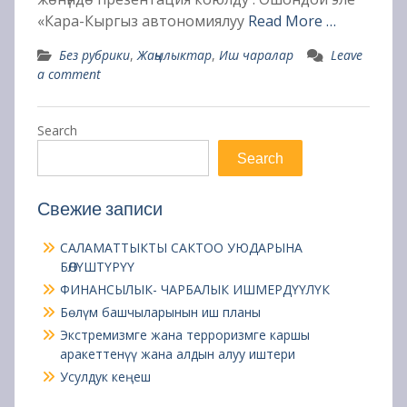
«Кара-Кыргыз автономиялуу
Read More …
Без рубрики
,
Жаңылыктар
,
Иш чаралар
Leave
a comment
Search
Search
Свежие записи
САЛАМАТТЫКТЫ САКТОО УЮДАРЫНА
БӨЛҮШТҮРҮҮ
ФИНАНСЫЛЫК- ЧАРБАЛЫК ИШМЕРДҮҮЛҮК
Бөлүм башчыларынын иш планы
Экстремизмге жана терроризмге каршы
аракеттенүү жана алдын алуу иштери
Усулдук кеңеш