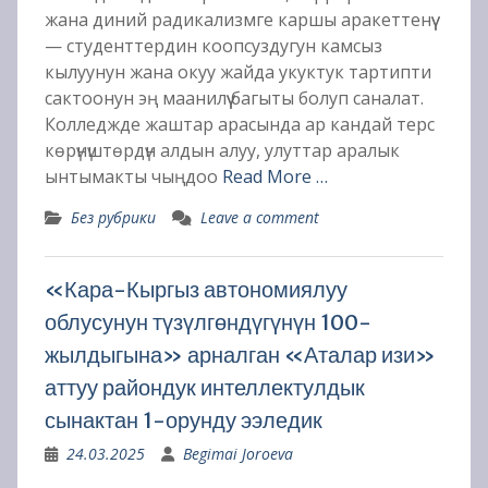
жана диний радикализмге каршы аракеттенүү
— студенттердин коопсуздугун камсыз
кылуунун жана окуу жайда укуктук тартипти
сактоонун эң маанилүү багыты болуп саналат.
Колледжде жаштар арасында ар кандай терс
көрүнүштөрдүн алдын алуу, улуттар аралык
ынтымакты чыңдоо
Read More …
Без рубрики
Leave a comment
«Кара-Кыргыз автономиялуу
облусунун түзүлгөндүгүнүн 100-
жылдыгына» арналган «Аталар изи»
аттуу райондук интеллектулдык
сынактан 1-орунду ээледик
24.03.2025
Begimai Joroeva