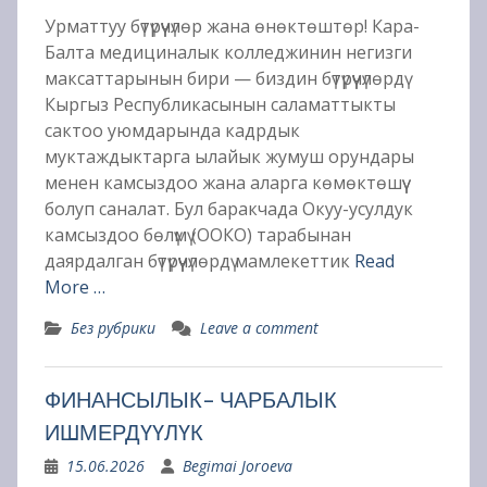
Урматтуу бүтүрүүчүлөр жана өнөктөштөр! Кара-
Балта медициналык колледжинин негизги
максаттарынын бири — биздин бүтүрүүчүлөрдү
Кыргыз Республикасынын саламаттыкты
сактоо уюмдарында кадрдык
муктаждыктарга ылайык жумуш орундары
менен камсыздоо жана аларга көмөктөшүү
болуп саналат. Бул баракчада Окуу-усулдук
камсыздоо бөлүмү (ООКО) тарабынан
даярдалган бүтүрүүчүлөрдү мамлекеттик
Read
More …
Без рубрики
Leave a comment
ФИНАНСЫЛЫК- ЧАРБАЛЫК
ИШМЕРДҮҮЛҮК
15.06.2026
Begimai Joroeva