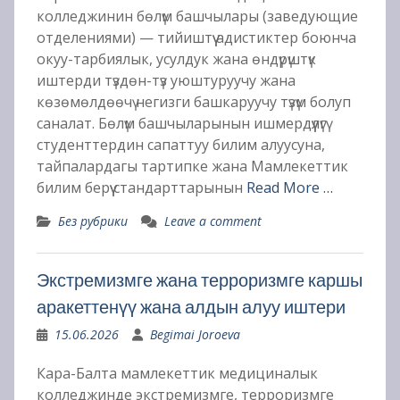
колледжинин бөлүм башчылары (заведующие
отделениями) — тийиштүү адистиктер боюнча
окуу-тарбиялык, усулдук жана өндүрүштүк
иштерди түздөн-түз уюштуруучу жана
көзөмөлдөөчү негизги башкаруучу түзүм болуп
саналат. Бөлүм башчыларынын ишмердүүлүгү
студенттердин сапаттуу билим алуусуна,
тайпалардагы тартипке жана Мамлекеттик
билим берүү стандарттарынын
Read More …
Без рубрики
Leave a comment
Экстремизмге жана терроризмге каршы
аракеттенүү жана алдын алуу иштери
15.06.2026
Begimai Joroeva
Кара-Балта мамлекеттик медициналык
колледжинде экстремизмге, терроризмге