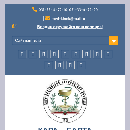
Skip
031-33- 4-72-10; 031-33-4-72-20
to
content
med-kbmk@mail.ru
Биздин окуу жайга кош келиңиз!
Сайттын тили
БАШКЫ
КОЛЛЕДЖ
АБИТУРИЕНТТЕРГЕ
СТУДЕНТТЕРГЕ
МАМЛЕКЕТТИК
ББСК
ЖАҢЫЛЫКТАР
AVN
БАЙЛАНЫ
БӨЛҮМ
ЖӨНҮНДӨ
АККРЕДИТАЦИЯ
БӨЛҮМҮ
ОКУУ
КАДРЛАР
ФИНАНСЫЛЫК-
КООПСУЗДУК
–
БӨЛҮМҮ
ЧАРБАЛЫК
УСУЛДУК
ИШМЕРДҮҮЛҮК
ИШ