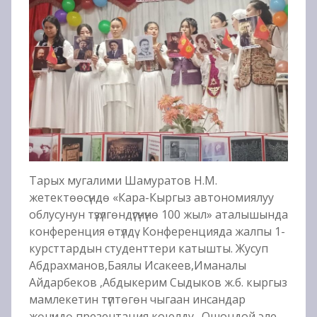
Тарых мугалими Шамуратов Н.М.
жетектөөсүндө «Кара-Кыргыз автономиялуу
облусунун түзүлгөндүгүнүнө 100 жыл» аталышында
конференция өтүлдү . Конференцияда жалпы 1-
курсттардын студенттери катышты. Жусуп
Абдрахманов,Баялы Исакеев,Иманалы
Айдарбеков ,Абдыкерим Сыдыков ж.б. кыргыз
мамлекетин түптөгөн чыгаан инсандар
жөнүндө презентация коюлду . Ошондой эле