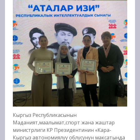
Кыргыз Республикасынын
Маданият,маалымат,спорт жана жаштар
министрлиги КР Президентинин «Кара-
Кыргыз автономиялуу облусунун максатында