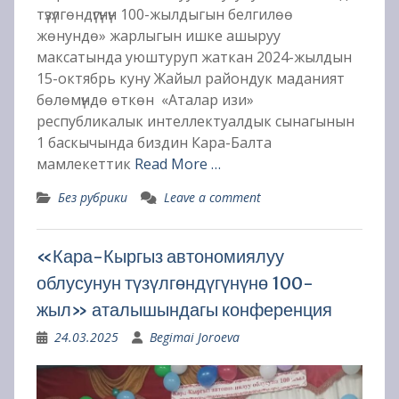
түзүлгөндүгүнүн 100-жылдыгын белгилөө
жөнундө» жарлыгын ишке ашыруу
максатында уюштуруп жаткан 2024-жылдын
15-октябрь куну Жайыл райондук маданият
бөлөмүндө өткөн «Аталар изи»
республикалык интеллектуалдык сынагынын
1 баскычында биздин Кара-Балта
мамлекеттик
Read More …
Без рубрики
Leave a comment
«Кара-Кыргыз автономиялуу
облусунун түзүлгөндүгүнүнө 100-
жыл» аталышындагы конференция
24.03.2025
Begimai Joroeva