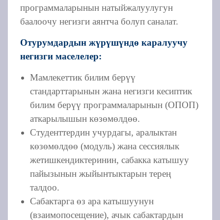
программаларынын натыйжалуулугун
баалоочу негизги аянтча болуп саналат.
Отурумдардын жүрүшүндө каралуучу
негизги маселелер:
Мамлекеттик билим берүү
стандарттарынын жана негизги кесиптик
билим берүү программаларынын (ОПОП)
аткарылышын көзөмөлдөө.
Студенттердин учурдагы, аралыктан
көзөмөлдөө (модуль) жана сессиялык
жетишкендиктеринин, сабакка катышуу
пайызынын жыйынтыктарын терең
талдоо.
Сабактарга өз ара катышуунун
(взаимопосещение), ачык сабактардын