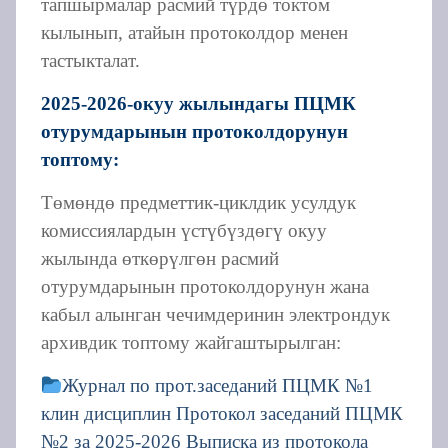
тапшырмалар расмий түрдө токтом
кылынып, атайын протоколдор менен
тастыкталат.
2025-2026-окуу жылындагы ПЦМК
отурумдарынын протоколдорунун
топтому:
Төмөндө предметтик-циклдик усулдук
комиссиялардын үстүбүздөгү окуу
жылында өткөрүлгөн расмий
отурумдарынын протоколдорунун жана
кабыл алынган чечимдеринин электрондук
архивдик топтому жайгаштырылган:
Журнал по прот.заседаний ПЦМК №1
клин дисциплин
Протокол заседаний ПЦМК
№2 за 2025-2026
Выписка из протокола