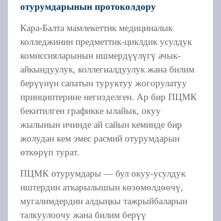
отурумдарынын протоколдору
Кара-Балта мамлекеттик медициналык
колледжинин предметтик-циклдик усулдук
комиссияларынын ишмердүүлүгү ачык-
айкындуулук, коллегиалдуулук жана билим
берүүнүн сапатын туруктуу жогорулатуу
принциптерине негизделген. Ар бир ПЦМК
бекитилген графикке ылайык, окуу
жылынын ичинде ай сайын кеминде бир
жолудан кем эмес расмий отурумдарын
өткөрүп турат.
ПЦМК отурумдары — бул окуу-усулдук
иштердин аткарылышын көзөмөлдөөчү,
мугалимдердин алдыңкы тажрыйбаларын
талкуулоочу жана билим берүү