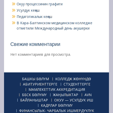
Окуу процессинин графиги
Усулдук кеңеш
Педагогикалык кеңеш
В Кара-Балтинском медицинском колледже
отметили Международный день акушерки
Свежие комментарии
Нет комментариев для просмотра.
БАШКЫ БӨЛҮМ
КОЛЛЕДЖ ЖӨНҮНДӨ
АБИТУРИЕНТТЕРГЕ
СТУДЕНТТЕРГЕ
МАМЛЕКЕТТИК АККРЕДИТАЦИЯ
ББСК БӨЛҮМҮ
ЖАҢЫЛЫКТАР
AVN
БАЙЛАНЫШТАР
ОКУУ — УСУЛДУК ИШ
КАДРЛАР БӨЛҮМҮ
ФИНАНСЫЛЫК- ЧАРБАЛЫК ИШМЕРДҮҮЛҮК