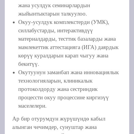
жана усулдук семинарлардын
жыйынтыктарын талкуулоо.
Окуу-усулдук комплекстерди (УМК),
силлабустарды, интерактивдүү
материалдарды, тесттик базаларды жана
мамлекеттик аттестацияга (ИГА) даярдык
көрүү куралдарын карап чыгуу жана
бекитүү.
Окутуунун заманбап жана инновациялык
технологияларын, клиникалык
протоколдорду жана сестриндик
процессти окуу процессине киргизүү
маселелери.
Ар бир отурумдун жүрүшүндө кабыл
алынган чечимдер, сунуштар жана