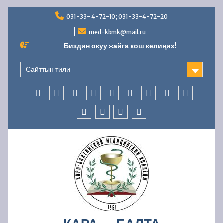
Перейти
031-33- 4-72-10; 031-33-4-72-20
к
содержимому
med-kbmk@mail.ru
Биздин окуу жайга кош келиңиз!
Сайттын тили
БАШКЫ
КОЛЛЕДЖ
АБИТУРИЕНТТЕРГЕ
СТУДЕНТТЕРГЕ
МАМЛЕКЕТТИК
ББСК
ЖАҢЫЛЫКТАР
AVN
БАЙЛАНЫ
БӨЛҮМ
ЖӨНҮНДӨ
АККРЕДИТАЦИЯ
БӨЛҮМҮ
ОКУУ
КАДРЛАР
ФИНАНСЫЛЫК-
КООПСУЗДУК
—
БӨЛҮМҮ
ЧАРБАЛЫК
УСУЛДУК
ИШМЕРДҮҮЛҮК
ИШ