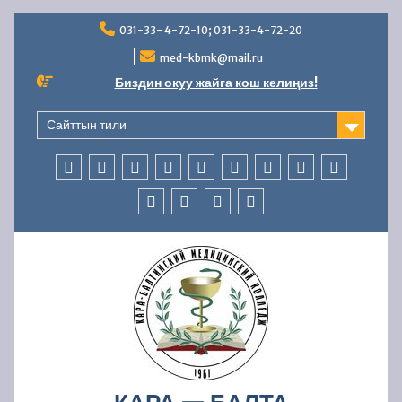
Перейти
031-33- 4-72-10; 031-33-4-72-20
к
содержимому
med-kbmk@mail.ru
Биздин окуу жайга кош келиңиз!
Сайттын тили
БАШКЫ
КОЛЛЕДЖ
АБИТУРИЕНТТЕРГЕ
СТУДЕНТТЕРГЕ
МАМЛЕКЕТТИК
ББСК
ЖАҢЫЛЫКТАР
AVN
БАЙЛАНЫ
БӨЛҮМ
ЖӨНҮНДӨ
АККРЕДИТАЦИЯ
БӨЛҮМҮ
ОКУУ
КАДРЛАР
ФИНАНСЫЛЫК-
КООПСУЗДУК
—
БӨЛҮМҮ
ЧАРБАЛЫК
УСУЛДУК
ИШМЕРДҮҮЛҮК
ИШ