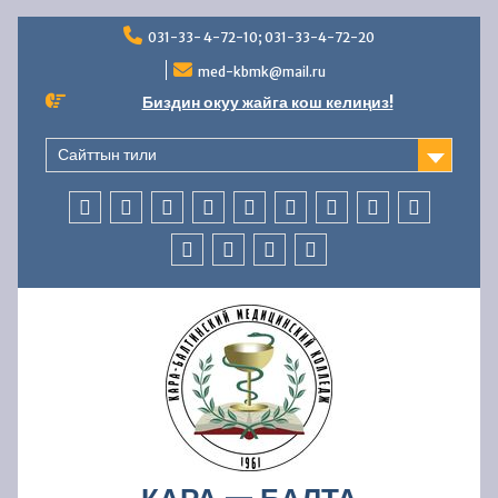
Перейти
031-33- 4-72-10; 031-33-4-72-20
к
содержимому
med-kbmk@mail.ru
Биздин окуу жайга кош келиңиз!
Сайттын тили
БАШКЫ
КОЛЛЕДЖ
АБИТУРИЕНТТЕРГЕ
СТУДЕНТТЕРГЕ
МАМЛЕКЕТТИК
ББСК
ЖАҢЫЛЫКТАР
AVN
БАЙЛАНЫ
БӨЛҮМ
ЖӨНҮНДӨ
АККРЕДИТАЦИЯ
БӨЛҮМҮ
ОКУУ
КАДРЛАР
ФИНАНСЫЛЫК-
КООПСУЗДУК
—
БӨЛҮМҮ
ЧАРБАЛЫК
УСУЛДУК
ИШМЕРДҮҮЛҮК
ИШ