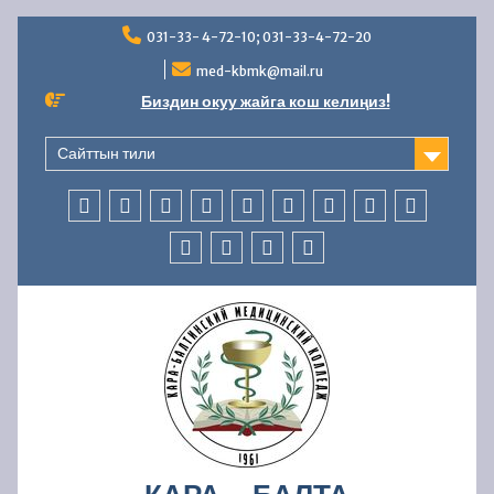
Skip
031-33- 4-72-10; 031-33-4-72-20
to
content
med-kbmk@mail.ru
Биздин окуу жайга кош келиңиз!
Сайттын тили
БАШКЫ
КОЛЛЕДЖ
АБИТУРИЕНТТЕРГЕ
СТУДЕНТТЕРГЕ
МАМЛЕКЕТТИК
ББСК
ЖАҢЫЛЫКТАР
AVN
БАЙЛАНЫ
БӨЛҮМ
ЖӨНҮНДӨ
АККРЕДИТАЦИЯ
БӨЛҮМҮ
ОКУУ
КАДРЛАР
ФИНАНСЫЛЫК-
КООПСУЗДУК
–
БӨЛҮМҮ
ЧАРБАЛЫК
УСУЛДУК
ИШМЕРДҮҮЛҮК
ИШ