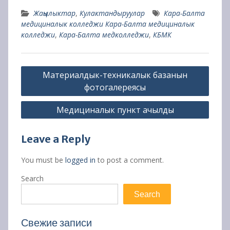
Жаңылыктар
,
Кулактандыруулар
Кара-Балта
медициналык колледжи Кара-Балта медициналык
колледжи
,
Кара-Балта медколледжи
,
КБМК
Post
Материалдык-техникалык базанын
navigation
фотогалереясы
Медициналык пункт ачылды
Leave a Reply
You must be
logged in
to post a comment.
Search
Search
Свежие записи