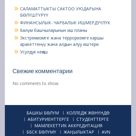
САЛАМАТТЫКТЫ САКТОО УЮДАРЫНА
БӨЛҮШТҮРҮҮ
ФИНАНСЫЛЫК- ЧАРБАЛЫК ИШМЕРДҮҮЛҮК
Бөлүм башчыларынын иш планы
Экстремизмге жана терроризмге каршы
аракеттенүү жана алдын алуу иштери
Усулдук кеңеш
Свежие комментарии
No comments to show.
БАШКЫ БӨЛҮМ
КОЛЛЕДЖ ЖӨНҮНДӨ
АБИТУРИЕНТТЕРГЕ
СТУДЕНТТЕРГЕ
МАМЛЕКЕТТИК АККРЕДИТАЦИЯ
ББСК БӨЛҮМҮ
ЖАҢЫЛЫКТАР
AVN