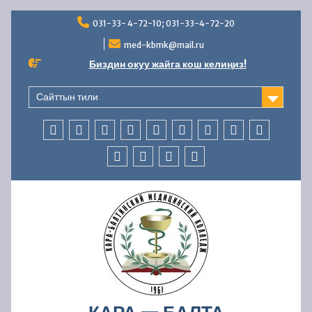
Перейти
031-33- 4-72-10; 031-33-4-72-20
к
содержимому
med-kbmk@mail.ru
Биздин окуу жайга кош келиңиз!
Сайттын тили
БАШКЫ
КОЛЛЕДЖ
АБИТУРИЕНТТЕРГЕ
СТУДЕНТТЕРГЕ
МАМЛЕКЕТТИК
ББСК
ЖАҢЫЛЫКТАР
AVN
БАЙЛАНЫ
БӨЛҮМ
ЖӨНҮНДӨ
АККРЕДИТАЦИЯ
БӨЛҮМҮ
ОКУУ
КАДРЛАР
ФИНАНСЫЛЫК-
КООПСУЗДУК
—
БӨЛҮМҮ
ЧАРБАЛЫК
УСУЛДУК
ИШМЕРДҮҮЛҮК
ИШ