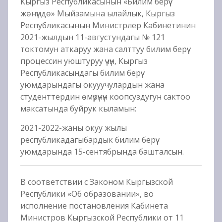
Кыргыз Республикасынын «Билим берүү
жөнүндө» Мыйзамына ылайлык, Кыргыз
Республикасынын Министрлер Кабинетинин
2021-жылдын 11-августундагы № 121
токтомун аткаруу жана салттуу билим берүү
процессин уюштуруу үчүн, Кыргыз
Республикасындагы билим берүү
уюмдарындагы окууучулардын жана
студенттердин өмүрүнүн коопсуздугун сактоо
максатында буйрук кыламын:
2021-2022-жаны окуу жылы
республикадагыбардык билим берүү
уюмдарында 15-сентябрында башталсын.
В соответствии с Законом Кыргызской
Республики «Об образовании», во
исполнение постановления Кабинета
Министров Кыргызской Республики от 11