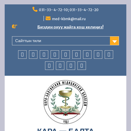
Перейти
031-33- 4-72-10; 031-33-4-72-20
к
содержимому
med-kbmk@mail.ru
Биздин окуу жайга кош келиңиз!
Сайттын тили
БАШКЫ
КОЛЛЕДЖ
АБИТУРИЕНТТЕРГЕ
СТУДЕНТТЕРГЕ
МАМЛЕКЕТТИК
ББСК
ЖАҢЫЛЫКТАР
AVN
БАЙЛАНЫ
БӨЛҮМ
ЖӨНҮНДӨ
АККРЕДИТАЦИЯ
БӨЛҮМҮ
ОКУУ
КАДРЛАР
ФИНАНСЫЛЫК-
КООПСУЗДУК
—
БӨЛҮМҮ
ЧАРБАЛЫК
УСУЛДУК
ИШМЕРДҮҮЛҮК
ИШ