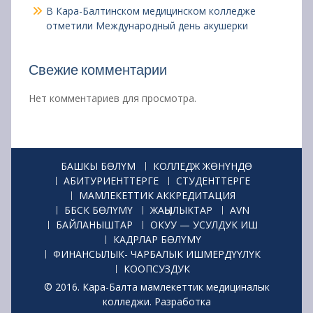
В Кара-Балтинском медицинском колледже
отметили Международный день акушерки
Свежие комментарии
Нет комментариев для просмотра.
БАШКЫ БӨЛҮМ
КОЛЛЕДЖ ЖӨНҮНДӨ
АБИТУРИЕНТТЕРГЕ
СТУДЕНТТЕРГЕ
МАМЛЕКЕТТИК АККРЕДИТАЦИЯ
ББСК БӨЛҮМҮ
ЖАҢЫЛЫКТАР
AVN
БАЙЛАНЫШТАР
ОКУУ — УСУЛДУК ИШ
КАДРЛАР БӨЛҮМҮ
ФИНАНСЫЛЫК- ЧАРБАЛЫК ИШМЕРДҮҮЛҮК
КООПСУЗДУК
© 2016. Кара-Балта мамлекеттик медициналык
колледжи. Разработка