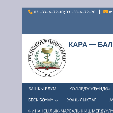
Перейти
031-33- 4-72-10; 031-33-4-72-20
m
к
содержимому
КАРА — БА
БАШКЫ БӨЛҮМ
КОЛЛЕДЖ ЖӨНҮНДӨ
ББСК БӨЛҮМҮ
ЖАҢЫЛЫКТАР
A
ФИНАНСЫЛЫК- ЧАРБАЛЫК ИШМЕРДҮҮЛ