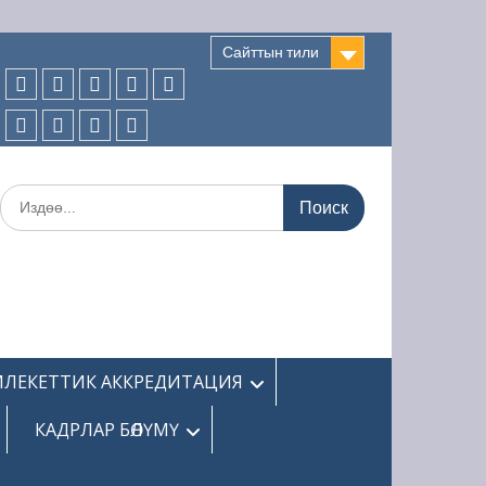
Сайттын тили
Ы
ОЛЛЕДЖ
АБИТУРИЕНТТЕРГЕ
СТУДЕНТТЕРГЕ
МАМЛЕКЕТТИК
ББСК
ЖАҢЫЛЫКТАР
ӨНҮНДӨ
АККРЕДИТАЦИЯ
БӨЛҮМҮ
АЙЛАНЫШТАР
ОКУУ
КАДРЛАР
ФИНАНСЫЛЫК-
КООПСУЗДУК
—
БӨЛҮМҮ
ЧАРБАЛЫК
Поиск
УСУЛДУК
ИШМЕРДҮҮЛҮК
по:
ИШ
ЛЕКЕТТИК АККРЕДИТАЦИЯ
КАДРЛАР БӨЛҮМҮ