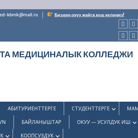
ed-kbmk@mail.ru
Биздин окуу жайга кош келиңиз!
БАШК
К
БӨЛҮМ
Ж
AVN
Б
ЛТА МЕДИЦИНАЛЫК КОЛЛЕДЖИ
АБИТУРИЕНТТЕРГЕ
СТУДЕНТТЕРГЕ
МАМ
VN
БАЙЛАНЫШТАР
ОКУУ — УСУЛДУК ИШ
ҮК
КООПСУЗДУК