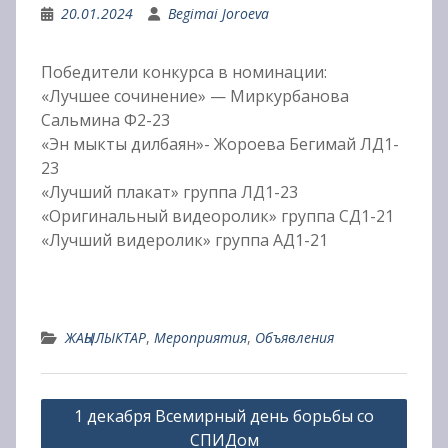
20.01.2024
Begimai Joroeva
Победители конкурса в номинации:
«Лучшее сочинение» — Миркурбанова
Сальмина Ф2-23
«Эн мыкты дилбаян»- Жороева Бегимай ЛД1-
23
«Лучший плакат» группа ЛД1-23
«Оригинальный видеоролик» группа СД1-21
«Лучший видеролик» группа АД1-21
ЖАҢЫЛЫКТАР
,
Мероприятия
,
Объявления
Навигация
1 декабря Всемирный день борьбы со
по
СПИДом