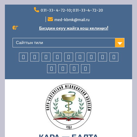
Перейти
031-33- 4-72-10; 031-33-4-72-20
к
содержимому
med-kbmk@mail.ru
Биздин окуу жайга кош келиңиз!
Сайттын тили
БАШКЫ
КОЛЛЕДЖ
АБИТУРИЕНТТЕРГЕ
СТУДЕНТТЕРГЕ
МАМЛЕКЕТТИК
ББСК
ЖАҢЫЛЫКТАР
AVN
БАЙЛАНЫ
БӨЛҮМ
ЖӨНҮНДӨ
АККРЕДИТАЦИЯ
БӨЛҮМҮ
ОКУУ
КАДРЛАР
ФИНАНСЫЛЫК-
КООПСУЗДУК
—
БӨЛҮМҮ
ЧАРБАЛЫК
УСУЛДУК
ИШМЕРДҮҮЛҮК
ИШ