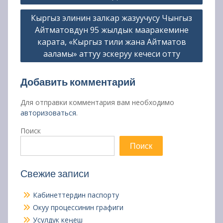
записям
Кыргыз элинин залкар жазуучусу Чынгыз
Айтматовдун 95 жылдык мааракемине
карата, «Кыргыз тили жана Айтматов
ааламы» аттуу эскеруу кечеси отту
Добавить комментарий
Для отправки комментария вам необходимо
авторизоваться
.
Поиск
Поиск
Свежие записи
Кабинеттердин паспорту
Окуу процессинин графиги
Усулдук кеңеш