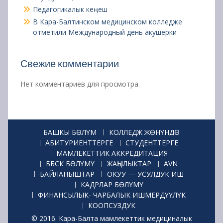
Педагогикалык кеңеш
В Кара-Балтинском медицинском колледже
отметили Международный день акушерки
Свежие комментарии
Нет комментариев для просмотра.
БАШКЫ БӨЛҮМ
КОЛЛЕДЖ ЖӨНҮНДӨ
АБИТУРИЕНТТЕРГЕ
СТУДЕНТТЕРГЕ
МАМЛЕКЕТТИК АККРЕДИТАЦИЯ
ББСК БӨЛҮМҮ
ЖАҢЫЛЫКТАР
AVN
БАЙЛАНЫШТАР
ОКУУ — УСУЛДУК ИШ
КАДРЛАР БӨЛҮМҮ
ФИНАНСЫЛЫК- ЧАРБАЛЫК ИШМЕРДҮҮЛҮК
КООПСУЗДУК
© 2016. Кара-Балта мамлекеттик медициналык